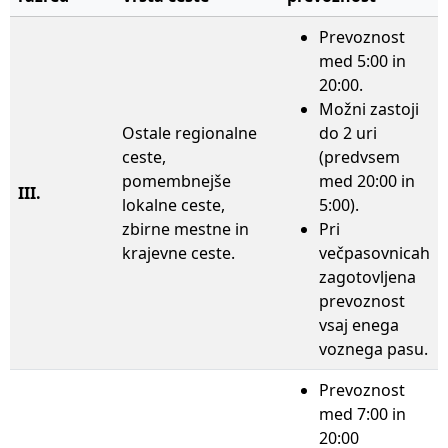
Prevoznost
med 5:00 in
20:00.
Možni zastoji
Ostale regionalne
do 2 uri
ceste,
(predvsem
pomembnejše
med 20:00 in
III.
lokalne ceste,
5:00).
zbirne mestne in
Pri
krajevne ceste.
večpasovnicah
zagotovljena
prevoznost
vsaj enega
voznega pasu.
Prevoznost
med 7:00 in
20:00