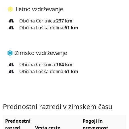
Letno vzdrževanje
POGOSTO ISKANO
Vodovod
Kanalizacija
Cenik
Odpadki
Občina Cerknica:
237 km
Občina Loška dolina:
61 km
Osmrtnice
Reklamacije
Kontakt
Obrazci
HITRE POVEZAVE
Zimsko vzdrževanje
Kontakti
Občina Cerknica:
184 km
Občina Loška dolina:
61 km
Novice
Ceniki
Prednostni razredi v zimskem času
Obrazci
Prednostni
Pogoji in
razred
Vrsta ceste
prevoznost