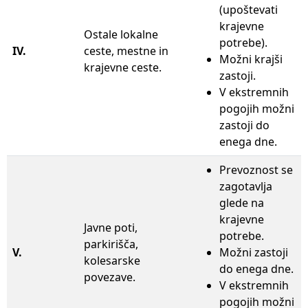
(upoštevati
krajevne
Ostale lokalne
potrebe).
IV.
ceste, mestne in
Možni krajši
krajevne ceste.
zastoji.
V ekstremnih
pogojih možni
zastoji do
enega dne.
Prevoznost se
zagotavlja
glede na
krajevne
Javne poti,
potrebe.
parkirišča,
V.
Možni zastoji
kolesarske
do enega dne.
povezave.
V ekstremnih
pogojih možni