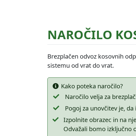
POGOSTO ISKANO
NAROČILO KO
Vodovod
Kanalizacija
Cenik
Odpadki
Osmrtn
Kontakt
Obrazci
Brezplačen odvoz kosovnih odpa
sistemu od vrat do vrat.
HITRE POVEZAVE
Kontakti
Novice
Kako poteka naročilo?
Naročilo velja za brezpla
Ceniki
Obrazci
Pogoj za unovčitev je, d
Izpolnite obrazec in na nj
Odvažali bomo izključno