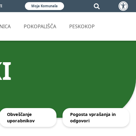
TI
Moja Komunala
NICA
POKOPALIŠČA
PESKOKOP
I
Obveščanje
Pogosta vprašanja in
uporabnikov
odgovori