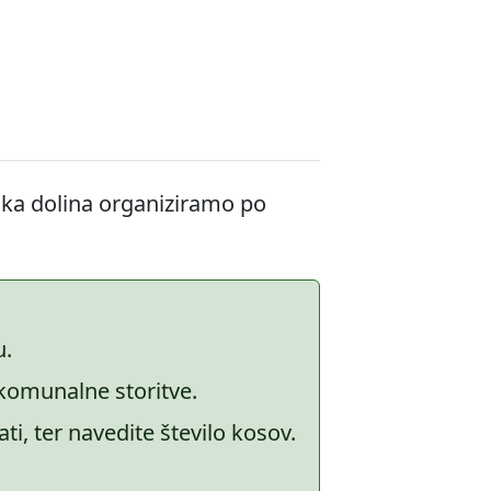
ška dolina organiziramo po
u.
komunalne storitve.
ti, ter navedite število kosov.