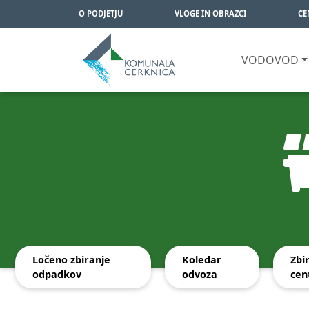
O PODJETJU
VLOGE IN OBRAZCI
CE
VODOVOD
Pojdi na glavno vsebino
Ločeno zbiranje
Koledar
Zbi
odpadkov
odvoza
cen