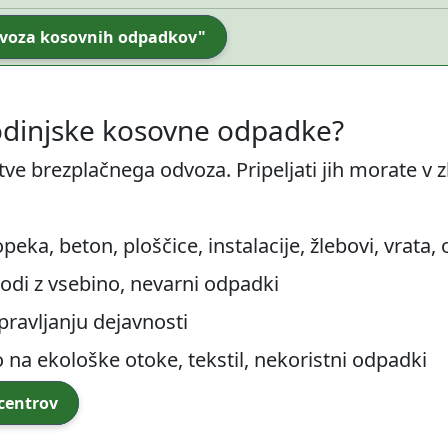
odvoza kosovnih odpadkov"
odinjske kosovne odpadke?
ve brezplačnega odvoza. Pripeljati jih morate v zbi
eka, beton, ploščice, instalacije, žlebovi, vrata,
sodi z vsebino, nevarni odpadki
pravljanju dejavnosti
o na ekološke otoke, tekstil, nekoristni odpadki
 centrov