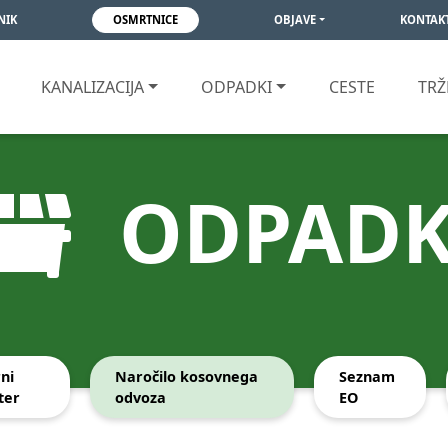
NIK
OSMRTNICE
OBJAVE
KONTAK
KANALIZACIJA
ODPADKI
CESTE
TRŽ
ODPADK
rni
Naročilo kosovnega
Seznam
ter
odvoza
EO