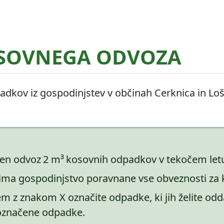
Išči
SOVNEGA ODVOZA
ice
Reklamacije
dkov iz gospodinjstev v občinah Cerknica in Lo
čen odvoz
2 m³
kosovnih odpadkov v tekočem let
a ima gospodinjstvo poravnane vse obveznosti za 
em z znakom X označite odpadke, ki jih želite odda
 označene odpadke.