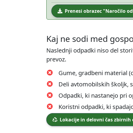
Prenesi obrazec "Naročilo 
Kaj ne sodi med gosp
Naslednji odpadki niso del storit
prevoz.
Gume, gradbeni material (op
Deli avtomobilskih školjk, 
Odpadki, ki nastanejo pri o
Koristni odpadki, ki spadaj
Lokacije in delovni čas zbirnih