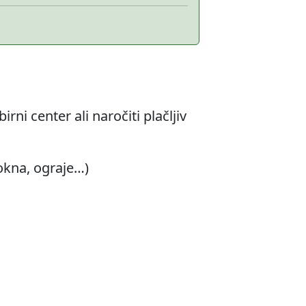
rni center ali naročiti plačljiv
 okna, ograje…)