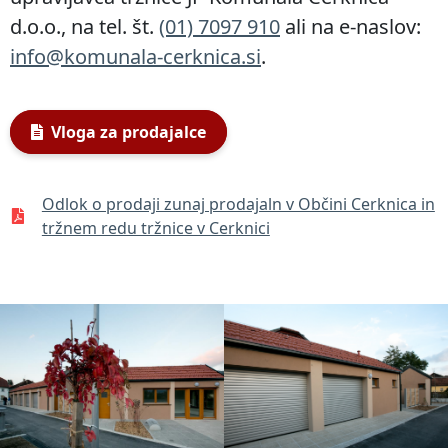
d.o.o., na tel. št.
(01) 7097 910
ali na e-naslov:
info@komunala-cerknica.si
.
Vloga za prodajalce
Odlok o prodaji zunaj prodajaln v Občini Cerknica in
tržnem redu tržnice v Cerknici