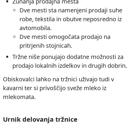
Zunanja prodajna mesta
Vodovod
Kanalizacija
Cenik
Odpadki
Dve mesti sta namenjeni prodaji suhe
Osmrtnice
Reklamacije
Kontakt
Obrazci
robe, tekstila in obutve neposredno iz
avtomobila.
HITRE POVEZAVE
Dve mesti omogočata prodajo na
Kontakti
pritrjenih stojnicah.
Tržne niše
ponujajo dodatne možnosti za
Novice
prodajo lokalnih izdelkov in drugih dobrin.
Ceniki
Obiskovalci lahko na tržnici uživajo tudi v
kavarni ter si privoščijo sveže mleko iz
Obrazci
mlekomata.
Urnik delovanja tržnice