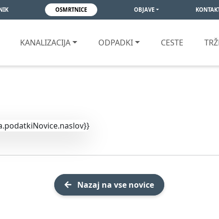
NIK
OSMRTNICE
OBJAVE
KONTAK
KANALIZACIJA
ODPADKI
CESTE
TRŽ
Išči
Nazaj na vse novice