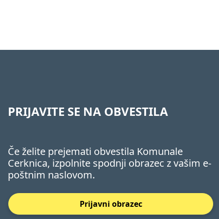
Vodovod
Kanalizacija
Cenik
Odpadki
Osmrtn
Kontakt
Obrazci
HITRE POVEZAVE
Kontakti
Novice
Ceniki
Obrazci
PRIJAVITE SE NA OBVESTILA
Če želite prejemati obvestila Komunale
Cerknica, izpolnite spodnji obrazec z vašim e-
poštnim naslovom.
Prijavni obrazec