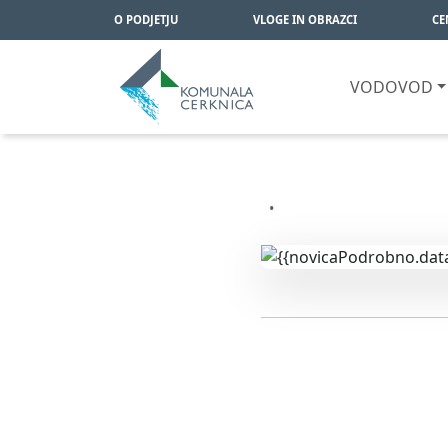
O PODJETJU
VLOGE IN OBRAZCI
CE
VODOVOD
Pojdi na glavno vsebino
•
POGOSTO ISKANO