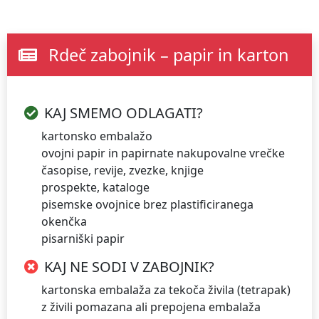
Išči
Rdeč zabojnik – papir in karton
POGOSTO ISKANO
Vodovod
Kanalizacija
Cenik
Odpadki
KAJ SMEMO ODLAGATI?
Osmrtnice
Reklamacije
Kontakt
Obrazci
kartonsko embalažo
ovojni papir in papirnate nakupovalne vrečke
HITRE POVEZAVE
časopise, revije, zvezke, knjige
prospekte, kataloge
Kontakti
pisemske ovojnice brez plastificiranega
okenčka
Novice
pisarniški papir
KAJ NE SODI V ZABOJNIK?
Ceniki
kartonska embalaža za tekoča živila (tetrapak)
z živili pomazana ali prepojena embalaža
Obrazci