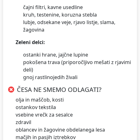
čajni filtri, kavne usedline
kruh, testenine, koruzna stebla
lubje, odsekane veje, rjavo listje, slama,
žagovina
Zeleni delci:
ostanki hrane, jajčne lupine
pokošena trava (priporočljivo mešati z rjavimi
deli)
gnoj rastlinojedih živali
ČESA NE SMEMO ODLAGATI?
olja in maščob, kosti
ostankov tekstila
vsebine vrečk za sesalce
zdravil
oblancev in žagovine obdelanega lesa
mačjih in pasjih iztrebkov